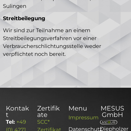
Sulingen
Streitbeilegung
Wir sind zur Teilnahme an einem
Streitbeilegungsverfahren vor einer
Verbraucherschlichtungsstelle weder
verpflichtet noch bereit.
Kontak
Zertifik
Menu
MESUS
t
ate
GmbH
Impressum
Tel:
+49
SCC*
Diepholzer
Datenschutz
(0) 4271
Zertifikat