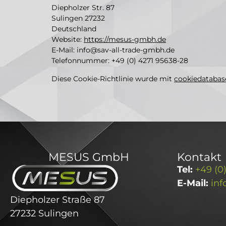
Diepholzer Str. 87
Sulingen 27232
Deutschland
Website:
https://mesus-gmbh.de
E-Mail:
info@
sav-all-trade-gmbh.de
Telefonnummer: +49 (0) 4271 95638-28
Diese Cookie-Richtlinie wurde mit
cookiedatabas
MESUS GmbH
Kontakt
Tel:
+49 (0
E-Mail:
in
Diepholzer Straße 87
27232 Sulingen