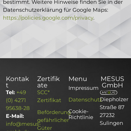
bestimmt. Weitere Hinweise finden Sie in der
Datenschutzerklärung für Google Maps:
https://policies.google.com/privacy
.
Kontak
Zertifik
Menu
MESUS
t
ate
GmbH
Impressum
Tel:
+49
SCC*
Diepholzer
Datenschutz
(0) 4271
Zertifikat
Straße 87
95638-28
Cookie-
Beförderung
27232
E-Mail:
Richtlinie
gefährlicher
Sulingen
info@mesus-
Güter